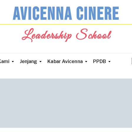
AVICENNA CINERE
Leadership School
Kami
Jenjang
Kabar Avicenna
PPDB