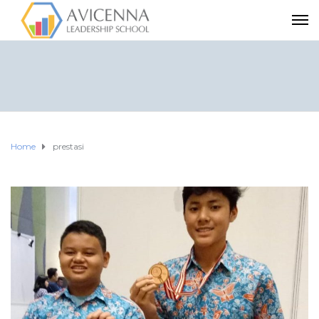
Home
prestasi