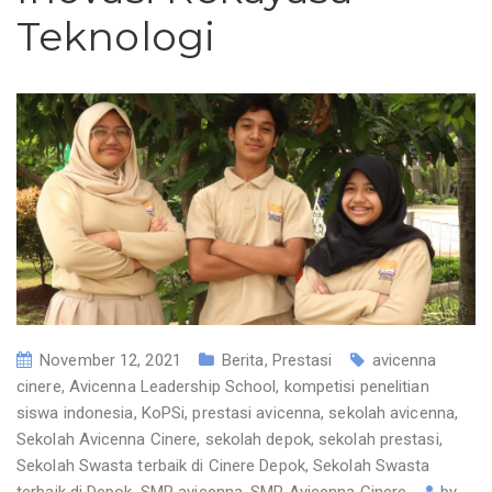
Teknologi
November 12, 2021
Berita
,
Prestasi
avicenna
cinere
,
Avicenna Leadership School
,
kompetisi penelitian
siswa indonesia
,
KoPSi
,
prestasi avicenna
,
sekolah avicenna
,
Sekolah Avicenna Cinere
,
sekolah depok
,
sekolah prestasi
,
Sekolah Swasta terbaik di Cinere Depok
,
Sekolah Swasta
terbaik di Depok
,
SMP avicenna
,
SMP Avicenna Cinere
by