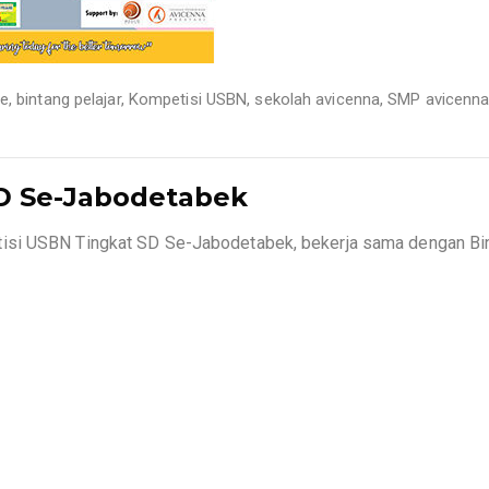
re
,
bintang pelajar
,
Kompetisi USBN
,
sekolah avicenna
,
SMP avicenn
D Se-Jabodetabek
isi USBN Tingkat SD Se-Jabodetabek, bekerja sama dengan Bi