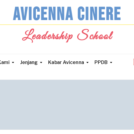
AVICENNA CINERE
Leadership School
Kami
Jenjang
Kabar Avicenna
PPDB