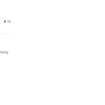
a
by
ntang