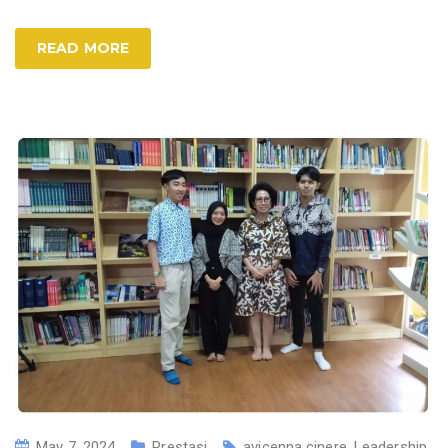
READ MORE
May 7, 2024
Prestasi
avicenna cinere
,
Leadership