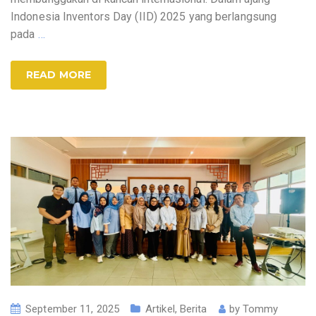
Indonesia Inventors Day (IID) 2025 yang berlangsung
pada
…
READ MORE
September 11, 2025
Artikel
,
Berita
by
Tommy