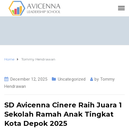
Home
Tommy Hendrawan
December 12, 2025
Uncategorized
by
Tommy
Hendrawan
SD Avicenna Cinere Raih Juara 1
Sekolah Ramah Anak Tingkat
Kota Depok 2025