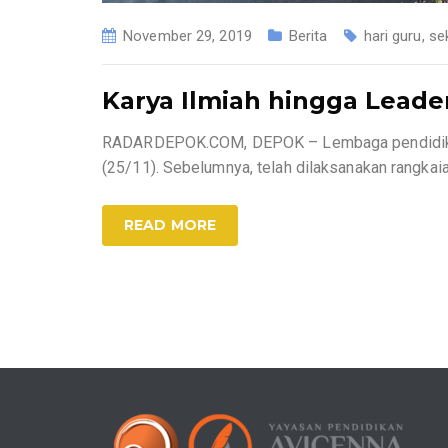
November 29, 2019
Berita
hari guru
,
se
Karya Ilmiah hingga Leader
RADARDEPOK.COM, DEPOK – Lembaga pendidikan 
(25/11). Sebelumnya, telah dilaksanakan rangkaia
READ MORE