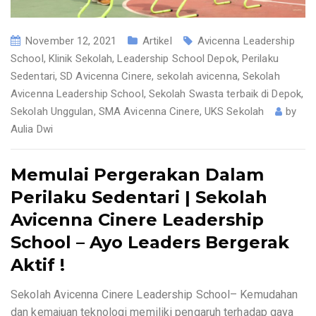
November 12, 2021
Artikel
Avicenna Leadership
School
,
Klinik Sekolah
,
Leadership School Depok
,
Perilaku
Sedentari
,
SD Avicenna Cinere
,
sekolah avicenna
,
Sekolah
Avicenna Leadership School
,
Sekolah Swasta terbaik di Depok
,
Sekolah Unggulan
,
SMA Avicenna Cinere
,
UKS Sekolah
by
Aulia Dwi
Memulai Pergerakan Dalam
Perilaku Sedentari | Sekolah
Avicenna Cinere Leadership
School – Ayo Leaders Bergerak
Aktif !
Sekolah Avicenna Cinere Leadership School– Kemudahan
dan kemajuan teknologi memiliki pengaruh terhadap gaya