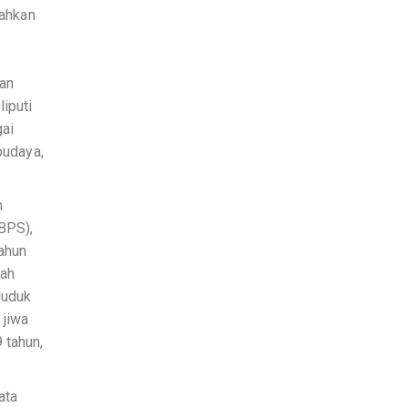
ahkan
lan
iputi
gai
budaya,
m
(BPS),
ahun
lah
duduk
 jiwa
 tahun,
ata