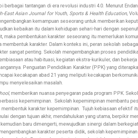
berbagai tantangan di era revolusi industri 4.0. Menurut Enda
h-East Asian Journal for Youth, Sports & Health Education
, Vo
an mengembangkan kemampuan seseorang untuk memberikan kepu
udkan kebaikan itu dalam kehidupan sehari-hari dengan sepenuh 
it, maka pembentukan karakter seseorang itu memerlukan komu
sa membentuk karakter. Dalam konteks ini, peran sekolah sebaga
akter sangat penting. Sekolah mengembangkan proses pendidik
mbiasaan atau habituasi, kegiatan ekstra-kurikuler, dan bekerj
ngannya. Penguatan Pendidikan Karakter (PPK) yang diterapka
ncapai kecakapan abad 21 yang meliputi kecakapan berkomunik
 mampu menyelesaikan masalah.
hool
, memberikan nuansa penyegaran pada program PPK. Seko
 berbasis kepemimpinan. Sekolah kepemimpinan membantu pes
am membentuk karakter kepemimpinan. Tujuh kebiasaan efektif it
 mulai dengan tujuan akhir, mendahulukan yang utama, berpikir m
u kemudian baru dimengerti, mewujudkan sinergi dalam berkegia
mengembangkan karakter peserta didik, sekolah kepemimpinan