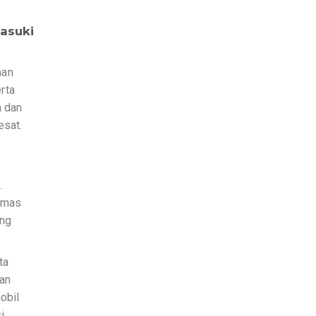
asuki
han
rta
a dan
esat.
.
homas
ang
ta
gan
obil
i