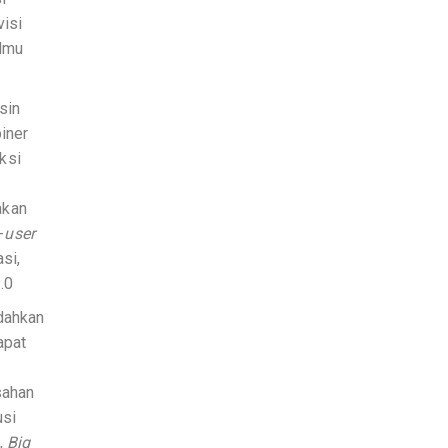
visi
ilmu
sin
iner
ksi
akan
-
user
si,
.0
udahkan
apat
sahan
usi
),
Big