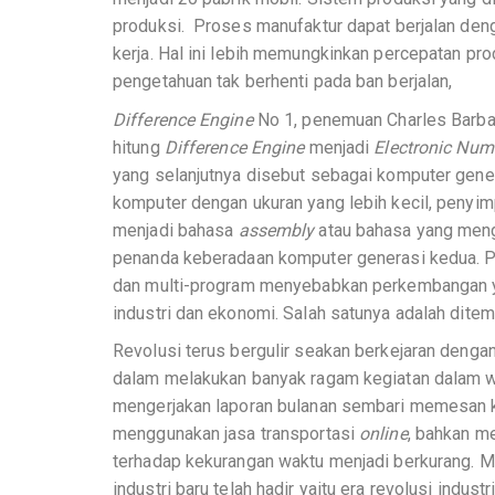
produksi. Proses manufaktur dapat berjalan denga
kerja. Hal ini lebih memungkinkan percepatan p
pengetahuan tak berhenti pada ban berjalan,
Difference Engine
No 1, penemuan Charles Barbag
hitung
Difference Engine
menjadi
Electronic Nume
yang selanjutnya disebut sebagai komputer gen
komputer dengan ukuran yang lebih kecil, penyi
menjadi bahasa
assembly
atau bahasa yang meng
penanda keberadaan komputer generasi kedua. 
dan multi-program menyebabkan perkembangan yang
industri dan ekonomi. Salah satunya adalah ditemu
Revolusi terus bergulir seakan berkejaran denga
dalam melakukan banyak ragam kegiatan dalam wa
mengerjakan laporan bulanan sembari memesan 
menggunakan jasa transportasi
online
, bahkan m
terhadap kekurangan waktu menjadi berkurang. Mel
industri baru telah hadir yaitu era revolusi indust