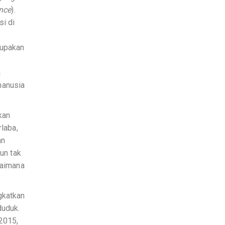
ence
).
si di
rupakan
a
manusia
kan
rlaba,
an
un tak
gaimana
gkatkan
duduk.
2015,