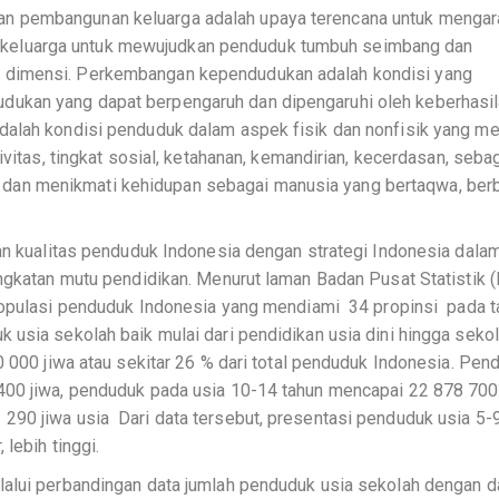
n pembangunan keluarga adalah upaya terencana untuk mengar
eluarga untuk mewujudkan penduduk tumbuh seimbang dan
 dimensi. Perkembangan kependudukan adalah kondisi yang
ukan yang dapat berpengaruh dan dipengaruhi oleh keberhasi
alah kondisi penduduk dalam aspek fisik dan nonfisik yang mel
ivitas, tingkat sosial, ketahanan, kemandirian, kecerdasan, seba
an menikmati kehidupan sebagai manusia yang bertaqwa, ber
tan kualitas penduduk Indonesia dengan strategi Indonesia dala
ingkatan mutu pendidikan. Menurut laman Badan Pusat Statistik 
opulasi penduduk Indonesia yang mendiami 34 propinsi pada t
usia sekolah baik mulai dari pendidikan usia dini hingga seko
0 000 jiwa atau sekitar 26 % dari total penduduk Indonesia. Pen
400 jiwa, penduduk pada usia 10-14 tahun mencapai 22 878 700
90 jiwa usia Dari data tersebut, presentasi penduduk usia 5-9
 lebih tinggi.
lalui perbandingan data jumlah penduduk usia sekolah dengan d