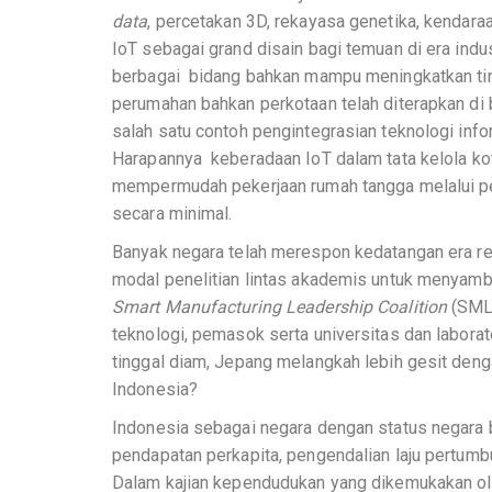
data
, percetakan 3D, rekayasa genetika, kendara
IoT sebagai grand disain bagi temuan di era indu
berbagai bidang bahkan mampu meningkatkan tin
perumahan bahkan perkotaan telah diterapkan di
salah satu contoh pengintegrasian teknologi info
Harapannya keberadaan IoT dalam tata kelola ko
mempermudah pekerjaan rumah tangga melalui pe
secara minimal.
Banyak negara telah merespon kedatangan era revo
modal penelitian lintas akademis untuk menyambut
Smart Manufacturing Leadership Coalition
(SMLC
teknologi, pemasok serta universitas dan laborat
tinggal diam, Jepang melangkah lebih gesit deng
Indonesia?
Indonesia sebagai negara dengan status negara 
pendapatan perkapita, pengendalian laju pertumb
Dalam kajian kependudukan yang dikemukakan ole