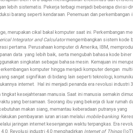
n lebih sistematis. Pekerja terbagi menjadi beberapa divisi-di
roduksi barang seperti kendaraan. Penemuan dan perkembangan 
e, merupakan cikal bakal komputer saat ini. Perkembangan me
rical Integrator and Calculator
mengembangkan sistem kode b
erasi pertama. Perusahaan komputer di Amerika, IBM, memprodu
mpanan data yang lebih baik, serta mengubah bahasa kode biner
gunakan singkatan sebagai bahasa mesin. Kemajuan ini merup
Perkembangan komputer hingga menjadi komputer dengan multi
 sangat signifikan di bidang lain seperti teknologi, komunika
kannya internet. Hal ini menjadi penanda era revolusi industri 3
n tingkat kesejahteraan manusia. Saat ini manusia semakin dim
ktu yang bersamaan. Seorang ibu yang bekerja di luar rumah d
kebutuhan makan siang, memantau keberadaan putranya yang
elakukan pembayaran iuran arisan melalui
mobile-banking
. Kere
alui jaringan internet kesenjangan waktu terpangkas. Era revol
ri 4.0. Revolusi industri 4.0 menghadirkan
Internet of Things
(IoT