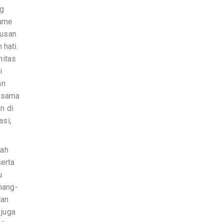
ng
lume
tusan
hati.
nitas
i
an
a sama
n di
asi,
lah
erta
u
enang-
tan
 juga