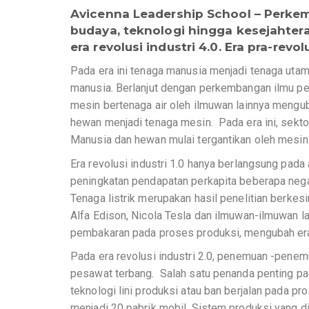
Avicenna Leadership School – Perke
budaya, teknologi hingga kesejahter
era revolusi industri 4.0. Era pra-re
Pada era ini tenaga manusia menjadi tenaga ut
manusia. Berlanjut dengan perkembangan ilmu p
mesin bertenaga air oleh ilmuwan lainnya meng
hewan menjadi tenaga mesin. Pada era ini, sekto
Manusia dan hewan mulai tergantikan oleh mesin-m
Era revolusi industri 1.0 hanya berlangsung pad
peningkatan pendapatan perkapita beberapa negar
Tenaga listrik merupakan hasil penelitian berke
Alfa Edison, Nicola Tesla dan ilmuwan-ilmuwan l
pembakaran pada proses produksi, mengubah era r
Pada era revolusi industri 2.0, penemuan -penem
pesawat terbang. Salah satu penanda penting pad
teknologi lini produksi atau ban berjalan pada 
menjadi 20 pabrik mobil. Sistem produksi yang di