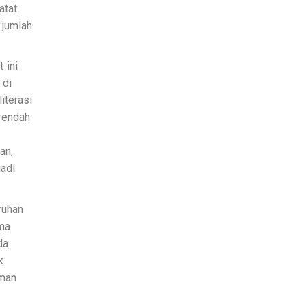
atat
 jumlah
 ini
 di
iterasi
rendah
an,
jadi
ruhan
ama
da
k
aman