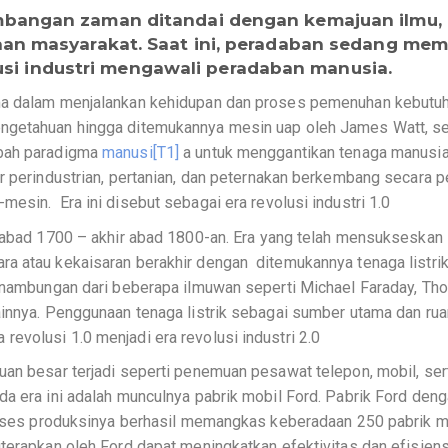
mbangan zaman ditandai dengan kemajuan ilmu,
aan masyarakat. Saat ini, peradaban sedang mem
volusi industri mengawali peradaban manusia.
ama dalam menjalankan kehidupan dan proses pemenuhan kebutu
engetahuan hingga ditemukannya mesin uap oleh James Watt, se
ubah paradigma
manusi
[T1]
a untuk menggantikan tenaga manusi
r perindustrian, pertanian, dan peternakan berkembang secara p
esin. Era ini disebut sebagai era revolusi industri 1.0
a abad 1700 – akhir abad 1800-an. Era yang telah mensukseskan
a atau kekaisaran berakhir dengan ditemukannya tenaga listrik
sinambungan dari beberapa ilmuwan seperti Michael Faraday, T
ainnya. Penggunaan tenaga listrik sebagai sumber utama dan ru
evolusi 1.0 menjadi era revolusi industri 2.0
uan besar terjadi seperti penemuan pesawat telepon, mobil, ser
a era ini adalah munculnya pabrik mobil Ford. Pabrik Ford den
proses produksinya berhasil memangkas keberadaan 250 pabrik m
terapkan oleh Ford dapat meningkatkan efektivitas dan efisiens