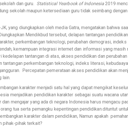
 sekolah dan guru.
Statistical Yearbook of Indonesia
2019 menc
edung sekolah maupun ketersediaan guru tidak seimbang dengan
JK, yang diungkapkan oleh media Gatra, mengatakan bahwa saat
 Diungkapkan Mendikbud tersebut, delapan tantangan pendidikan
arakter, perkembangan teknologi, perubahan demograsi, indeks l
endah, kemampuan integrasi internet dan informasi yang masih 
i kedelapan tantangan di atas, akses pendidikan dan perubahan
n tantangan perkembangan teknologi, indeks literasi, kebudaaya
engangguran. Percepatan pemerataan akses pendidikan akan men
 lain.
mbangan karakter menjadi satu hal yang dapat mengikat keselu
onesia menjadikan pendidikan karakter sebagai suatu wacana ut
jar dan mengajar yang ada di negara Indonesia harus mengacu pa
, orang tua serta pemangku kepentingan pendidikan.dituntut untu
kembangkan karakter dalam pendidikan, Namun apakah pemah
 pihak-pihak terkait?