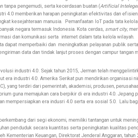
an tanpa pengemudi, serta kecerdasan buatan (
Artificial Inteleg
stri 4.0 memberikan harapan peningkatan efektivitas dan efisien
gkat kesejahteraan manusia. Pemanfaatan IoT pada tata kelola
 banyak negara termasuk Indonesia. Kota cerdas,
smart city
, me
rmasi dan komunikasi serta internet dalam tata kelola wilayah.
ta dapat memperbaiki dan meningkatkan pelayanan publik sert
ngiriman data dan tindak lanjut proses dengan campur tangan 
lusi industri 4.0. Sejak tahun 2015, Jerman telah menggelintir
 era industri 4.0. Amerika Serikat pun mendirikan organisasi ni
), yang terdiri dari pemerintah, akademisi, produsen, perusaha
orium guna memajukan cara berpikir di era industri 4.0. Jepang p
an mempersiapkan era indusri 4.0 serta era sosial 5.0. Lalu ba
berkembang dari segi ekonomi, memiliki tantangan untuk menin
uhan penduduk secara kuantitas serta peningkatan kualitas pen
h Kementerian Keuangan, Direktorat Jenderal Anggaran, tahun 