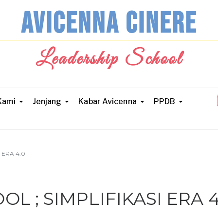
AVICENNA CINERE
Leadership School
Kami
Jenjang
Kabar Avicenna
PPDB
 ERA 4.0
L ; SIMPLIFIKASI ERA 4