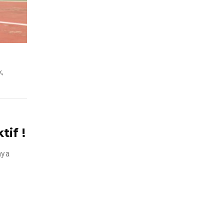
k
,
if !
aya