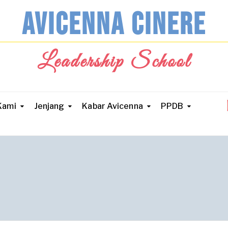
AVICENNA CINERE
Leadership School
Kami
Jenjang
Kabar Avicenna
PPDB