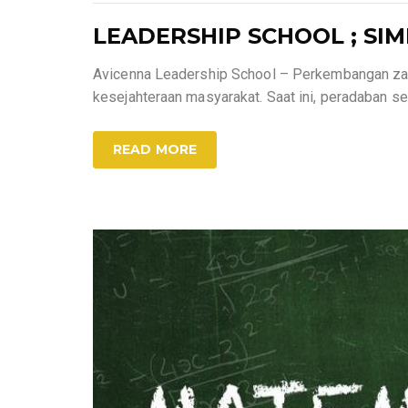
LEADERSHIP SCHOOL ; SIMP
Avicenna Leadership School – Perkembangan zam
kesejahteraan masyarakat. Saat ini, peradaban
READ MORE