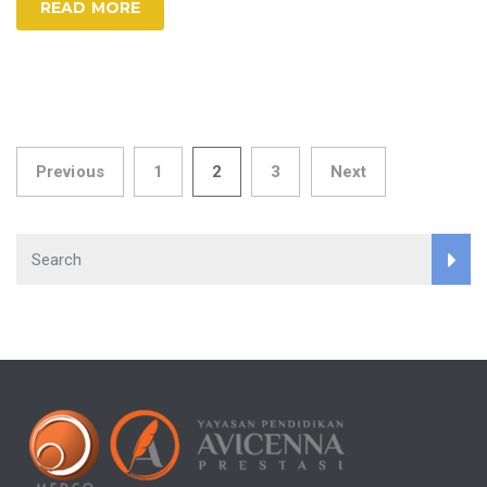
READ MORE
Posts
Previous
1
2
3
Next
pagination