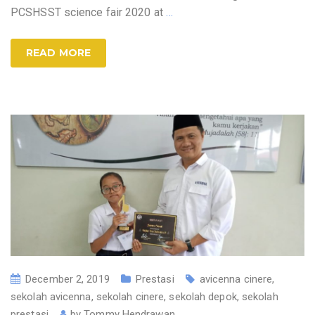
PCSHSST science fair 2020 at
…
READ MORE
December 2, 2019
Prestasi
avicenna cinere
,
sekolah avicenna
,
sekolah cinere
,
sekolah depok
,
sekolah
prestasi
by
Tommy Hendrawan