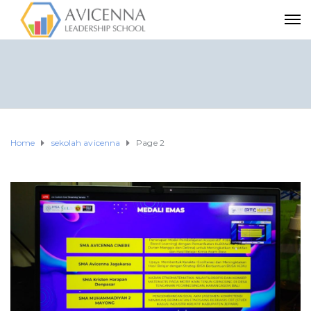
Home
sekolah avicenna
Page 2